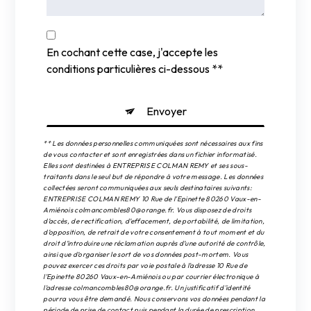
En cochant cette case, j'accepte les
conditions particulières ci-dessous **
Envoyer
** Les données personnelles communiquées sont nécessaires aux fins
de vous contacter et sont enregistrées dans un fichier informatisé.
Elles sont destinées à ENTREPRISE COLMAN REMY et ses sous-
traitants dans le seul but de répondre à votre message. Les données
collectées seront communiquées aux seuls destinataires suivants:
ENTREPRISE COLMAN REMY 10 Rue de l'Epinette 80260 Vaux-en-
Amiénois colmancombles80@orange.fr. Vous disposez de droits
d’accès, de rectification, d’effacement, de portabilité, de limitation,
d’opposition, de retrait de votre consentement à tout moment et du
droit d’introduire une réclamation auprès d’une autorité de contrôle,
ainsi que d’organiser le sort de vos données post-mortem. Vous
pouvez exercer ces droits par voie postale à l'adresse 10 Rue de
l'Epinette 80260 Vaux-en-Amiénois ou par courrier électronique à
l'adresse colmancombles80@orange.fr. Un justificatif d'identité
pourra vous être demandé. Nous conservons vos données pendant la
période de prise de contact puis pendant la durée de prescription