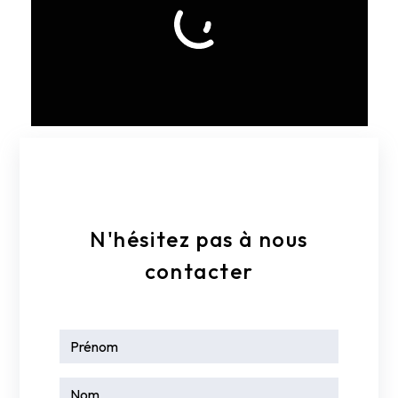
E-mail
colmancombles80@orange.fr
N'hésitez pas à nous
contacter