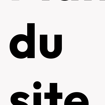
du
site