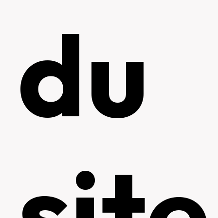
du
site