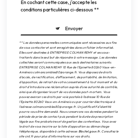
En cochant cette case, j'accepte les
conditions particulières ci-dessous **
Envoyer
** Les données personnelles communiquées sont nécessaires aux fins
de vous contacter et sont enregistrées dans un fichier informatisé.
Elles sont destinées à ENTREPRISE COLMAN REMY et ses sous-
traitants dans le seul but de répondre à votre message. Les données
collectées seront communiquées aux seuls destinataires suivants:
ENTREPRISE COLMAN REMY 10 Rue de l'Epinette 80260 Vaux-en-
Amiénois colmancombles80@orange.fr. Vous disposez de droits
d’accès, de rectification, d’effacement, de portabilité, de limitation,
d’opposition, de retrait de votre consentement à tout moment et du
droit d’introduire une réclamation auprès d’une autorité de contrôle,
ainsi que d’organiser le sort de vos données post-mortem. Vous
pouvez exercer ces droits par voie postale à l'adresse 10 Rue de
l'Epinette 80260 Vaux-en-Amiénois ou par courrier électronique à
l'adresse colmancombles80@orange.fr. Un justificatif d'identité
pourra vous être demandé. Nous conservons vos données pendant la
période de prise de contact puis pendant la durée de prescription
légale aux fins probatoires et de gestion des contentieux. Vous avez
le droit de vous inscrire sur la liste d'opposition au démarchage
téléphonique, disponible à cette adresse:
Bloctel.gouv.fr
. Consultez le
site cnil.fr pour plus d’informations sur vos droits.