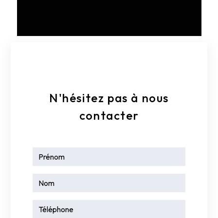
E-mail
colmancombles80@orange.fr
N'hésitez pas à nous
contacter